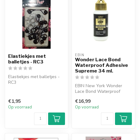
EBIN
Elastiekjes met
Wonder Lace Bond
balletjes - RC3
Waterproof Adhesive
Supreme 34 ml.
Elastiekjes met balletjes -
RC3
EBIN New York Wonder
Lace Bond Waterproof
Adhesive – Supreme is de
€1,95
€16,99
ultieme keuze...
Op voorraad
Op voorraad