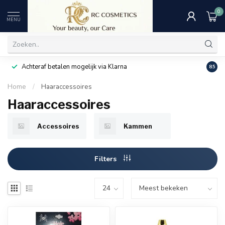
0
MENU
Achteraf betalen mogelijk via Klarna
Uitst
8.5
Home
/
Haaraccessoires
Haaraccessoires
Accessoires
Kammen
Filters