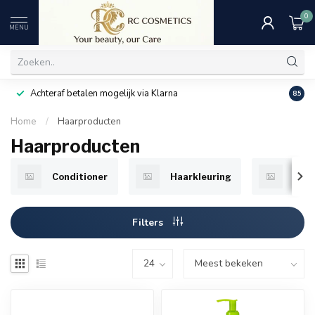
0
MENU
Achteraf betalen mogelijk via Klarna
Uitst
8.5
Home
/
Haarproducten
Haarproducten
Conditioner
Haarkleuring
Haar
Filters