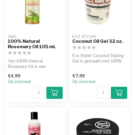
YARI
ECO STYLER
100% Natural
Coconut Oil Gel 32 oz.
Rosemary Oil 105 ml.
Eco Styler Coconut Styling
Yari 100% Natural
Gel is gemaakt met 100%
Rosemary Oil is een
pure kokosolie. Kokosolie
verfrissende, natuurlijke olie
hel...
€4,99
€7,99
die zowel h...
Op voorraad
Op voorraad