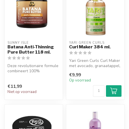
SUNNY ISLE
YARI GREEN CURLS
Batana Anti-Thinning
Curl Maker 384 ml.
Pure Butter 118 ml.
Yari Green Curls Curl Maker
Deze revolutionaire formule
met avocado, granaatappel,
combineert 100%
bosbes en acaibes. Deze C...
€9,99
natuurlijke, biologische
Op voorraad
Batana-olie...
€11,99
Niet op voorraad