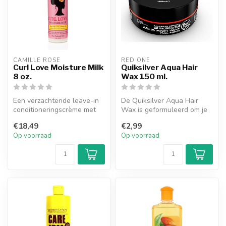
CAMILLE ROSE
RED ONE
Curl Love Moisture Milk
Quiksilver Aqua Hair
8 oz.
Wax 150 ml.
Een verzachtende leave-in
De Quiksilver Aqua Hair
conditioneringscrème met
Wax is geformuleerd om je
lichte tonen van
een mannelijke geur te
€18,49
€2,99
macadamianoo...
geven m...
Op voorraad
Op voorraad