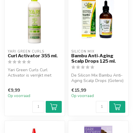
YARI GREEN CURLS
SILICON MIX
Curl Activator 355 ml.
Bambu Anti-Aging
Scalp Drops 125 ml.
Yari Green Curls Curl
Activator is verrijkt met
De Silicon Mix Bambu Anti-
avocado, granaatappel,
Aging Scalp Drops (Gotero)
bosbessen...
zijn speciaal ontwikkeld
€9,99
€15,99
om...
Op voorraad
Op voorraad