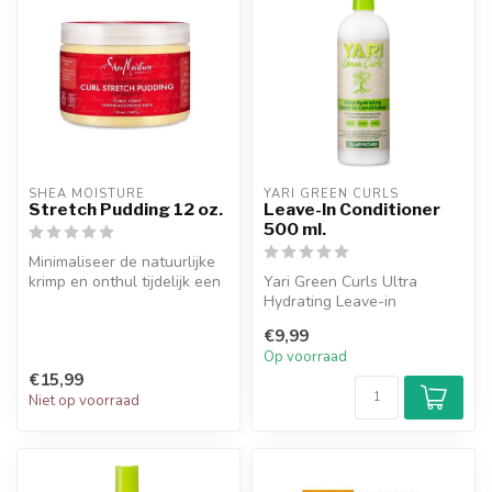
SHEA MOISTURE
YARI GREEN CURLS
Stretch Pudding 12 oz.
Leave-In Conditioner
500 ml.
Minimaliseer de natuurlijke
krimp en onthul tijdelijk een
Yari Green Curls Ultra
langere krullend kapse...
Hydrating Leave-in
Conditioner met avocado,
€9,99
granaatappel,...
Op voorraad
€15,99
Niet op voorraad