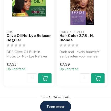
ORS
DARK & LOVELY
Olive Oil No-Lye Relaxer
Hair Color 378 - H.
Regular
Blonde
ORS Olive Oil Built in
Dark and Lovely haarverf
Protector No- Lye Relaxer
aanbevolen voor mensen
System is speciaal gemaakt
met kroeshaar, zorgt voor
€7,95
€7,99
voor...
de str...
Op voorraad
Op voorraad
Toon
1
-
24
van 1441
Toon meer