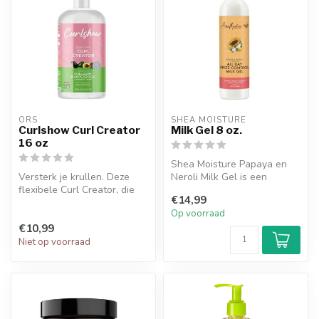
ORS
SHEA MOISTURE
Curlshow Curl Creator
Milk Gel 8 oz.
16 oz
Shea Moisture Papaya en
Versterk je krullen. Deze
Neroli Milk Gel is een
flexibele Curl Creator, die
natuurlijke haargel voor
€14,99
krullen verlengt en er vol...
golvend ...
Op voorraad
€10,99
Niet op voorraad