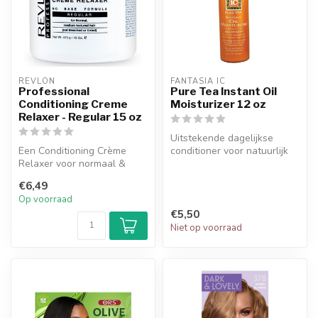
REVLON
FANTASIA IC
Professional
Pure Tea Instant Oil
Conditioning Creme
Moisturizer 12 oz
Relaxer - Regular 15 oz
Uitstekende dagelijkse
Een Conditioning Crème
conditioner voor natuurlijk
Relaxer voor normaal &
en kort haar verzorging.
medium weave haar (niet
€6,49
gebleekt o...
Op voorraad
€5,50
Niet op voorraad