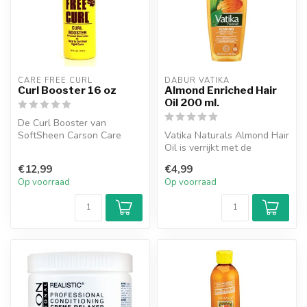
CARE FREE CURL
DABUR VATIKA
Curl Booster 16 oz
Almond Enriched Hair
Oil 200 ml.
De Curl Booster van
SoftSheen Carson Care
Vatika Naturals Almond Hair
Free Curl is onderdeel van
Oil is verrijkt met de
het drie-s...
goedheid van amandelen,
€12,99
€4,99
kokos...
Op voorraad
Op voorraad