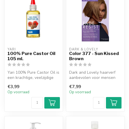
YARI
DARK & LOVELY
100% Pure Castor Oil
Color 377 - Sun Kissed
105 ml.
Brown
Yari 100% Pure Castor Oil is
Dark and Lovely haarverf
een krachtige, veelzijdige
aanbevolen voor mensen
olie die je huid en haar...
met kroeshaar, zorgt voor
€3,99
€7,99
de str...
Op voorraad
Op voorraad