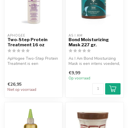
APHOGEE
AS I AM
Two-Step Protein
Bond Moisturizing
Treatment 16 oz
Mask 227 gr.
ApHogee Two-Step Protein
As I Am Bond Moisturizing
Treatment is een
Mask is een intens voedend,
salonproduct in
versterkend haarmasker
€9,99
tegenstelling tot een ...
dat...
Op voorraad
€26,95
Niet op voorraad