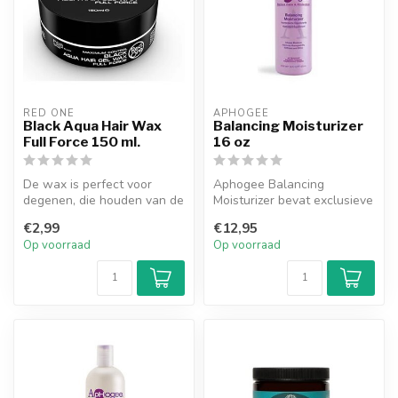
RED ONE
APHOGEE
Black Aqua Hair Wax
Balancing Moisturizer
Full Force 150 ml.
16 oz
De wax is perfect voor
Aphogee Balancing
degenen, die houden van de
Moisturizer bevat exclusieve
frisse citrusgeur en
Pro-Phytamine Complex een
€2,99
€12,95
transpara...
mix van...
Op voorraad
Op voorraad