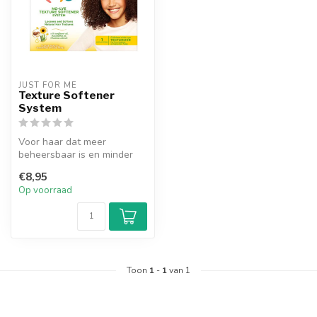
JUST FOR ME
Texture Softener
System
Voor haar dat meer
beheersbaar is en minder
gevoelig is voor breuk. Het
€8,95
systeem ...
Op voorraad
Toon
1
-
1
van 1