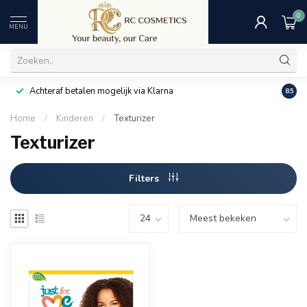
0
MENU
Achteraf betalen mogelijk via Klarna
Uitst
8.5
Home
/
Kinderen
/
Texturizer
Texturizer
Filters