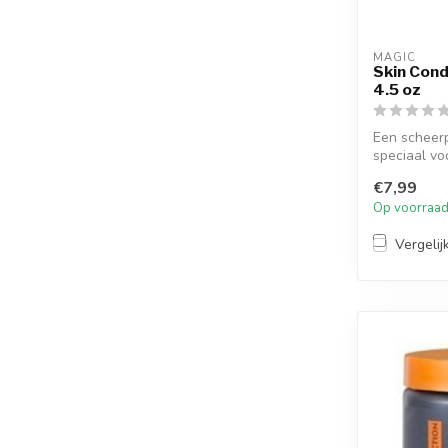
MAGIC
Skin Cond
4.5 oz
Een scheer
speciaal v
Geformuleer
€7,99
Op voorraa
Vergelij