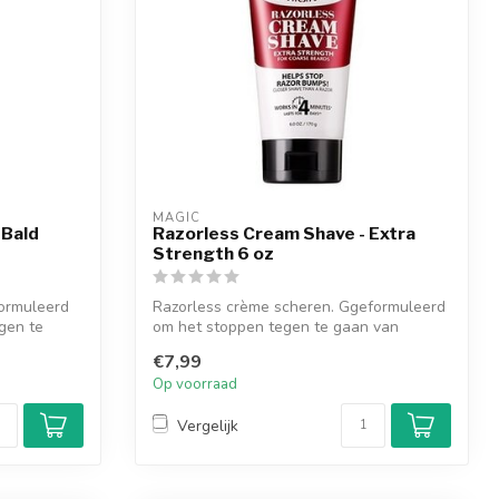
MAGIC
 Bald
Razorless Cream Shave - Extra
Strength 6 oz
ormuleerd
Razorless crème scheren. Ggeformuleerd
gen te
om het stoppen tegen te gaan van
bultjes....
€7,99
Op voorraad
Vergelijk