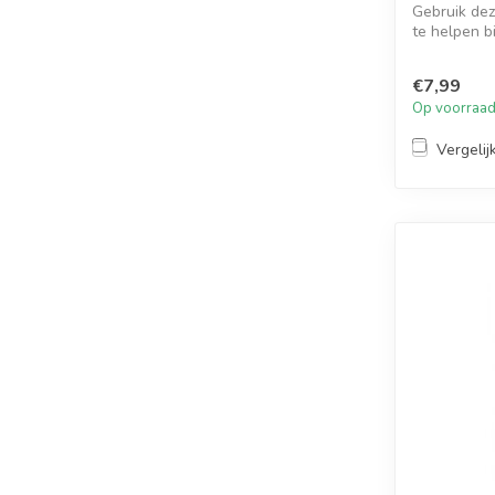
Gebruik dez
te helpen b
gezo...
€7,99
Op voorraa
Vergelij