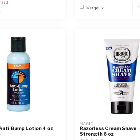
rraad
Vergelijk
k
MAGIC
Anti-Bump Lotion 4 oz
Razorless Cream Shave -
Strength 6 oz