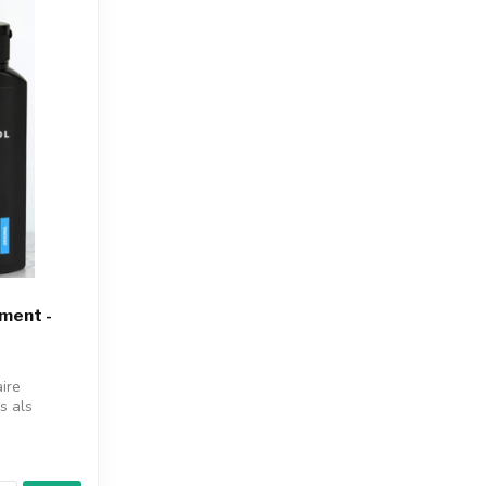
ment -
ire
s als