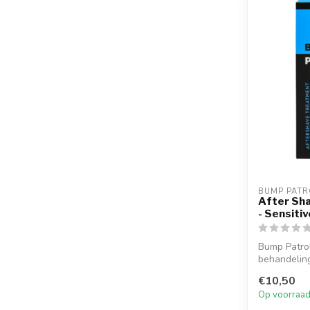
BUMP PATR
After Sh
- Sensiti
Bump Patrol
behandeling 
gevolg va...
€10,50
Op voorraa