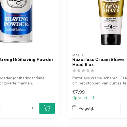
MAGIC
Strength Shaving Powder
Razorless Cream Shave -
Head 6 oz
poeder (ontharingscrème)
Razorless crème scheren. Gef
oor zwarte mannen.
om het stoppen van bultjes te
d om ...
gaan. ...
€7,99
d
Op voorraad
k
Vergelijk