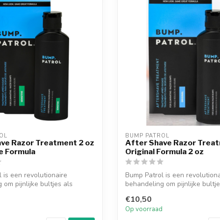
OL
BUMP PATROL
ave Razor Treatment 2 oz
After Shave Razor Treat
ve Formula
Original Formula 2 oz
 is een revolutionaire
Bump Patrol is een revolutiona
om pijnlijke bultjes als
behandeling om pijnlijke bultje
gevolg va...
€10,50
d
Op voorraad