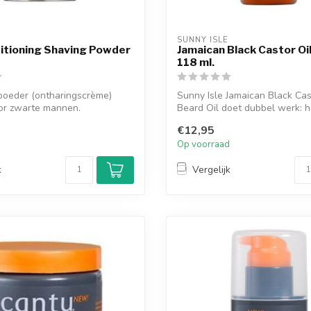
SUNNY ISLE
itioning Shaving Powder
Jamaican Black Castor Oil
118 ml.
poeder (ontharingscrème)
Sunny Isle Jamaican Black Cas
oor zwarte mannen.
Beard Oil doet dubbel werk: h
d om ...
je...
€12,95
d
Op voorraad
k
Vergelijk