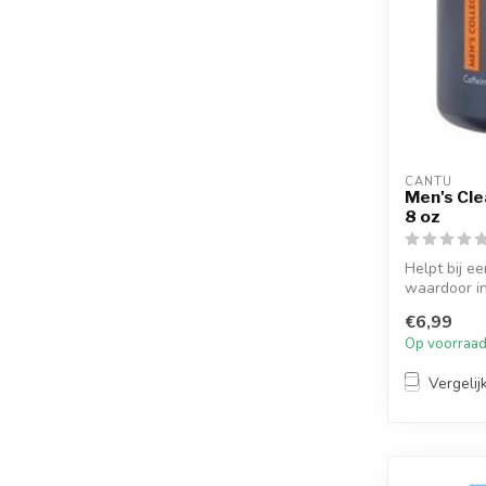
CANTU
Men's Cle
8 oz
Helpt bij e
waardoor i
geminimali..
€6,99
Op voorraa
Vergelij