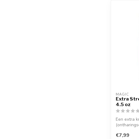
MAGIC
Extra St
4.5 oz
Een extra k
(ontharings
mannen. ...
€7,99