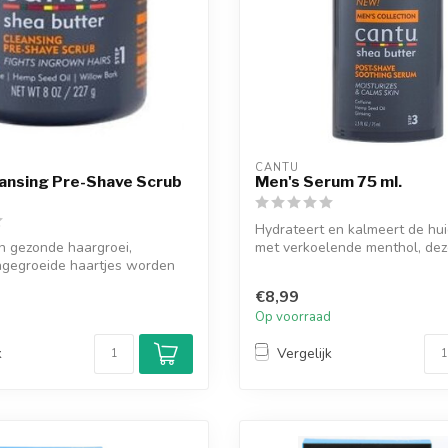
CANTU
ansing Pre-Shave Scrub
Men's Serum 75 ml.
Hydrateert en kalmeert de hu
en gezonde haargroei,
met verkoelende menthol, de
ngegroeide haartjes worden
verzachten...
.
€8,99
d
Op voorraad
k
Vergelijk