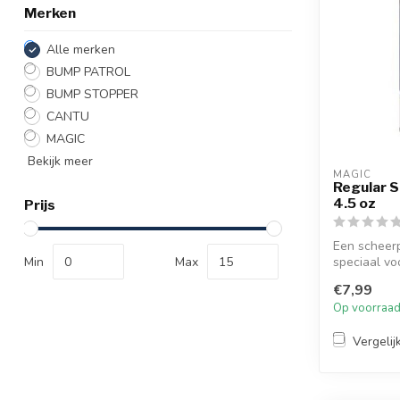
Merken
Alle merken
BUMP PATROL
BUMP STOPPER
CANTU
MAGIC
Bekijk meer
MAGIC
Regular 
4.5 oz
Prijs
Een scheer
Min
Max
speciaal v
Geformuleer
€7,99
Op voorraa
Vergelij