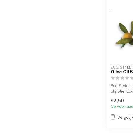
ECO STYLE
Olive Oil 
Eco Styler 
olijfolie. Ec
€2,50
Op voorraa
Vergelij