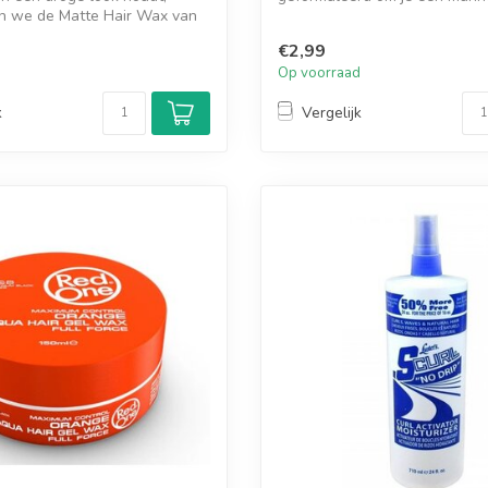
en we de Matte Hair Wax van
te geven m...
€2,99
d
Op voorraad
k
Vergelijk