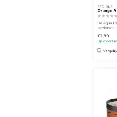
RED ONE
Orange Aq
De Aqua Ha
combinatie,
kunt he...
€2,99
Op voorraa
Vergelij