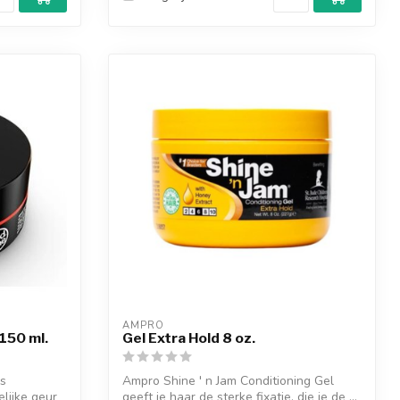
AMPRO 
150 ml.
Gel Extra Hold 8 oz.
is
Ampro Shine ' n Jam Conditioning Gel
lijke geur
geeft je haar de sterke fixatie, die je de ...