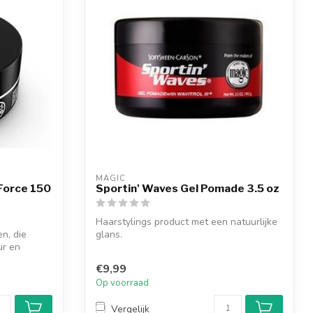
MAGIC
 Force 150
Sportin' Waves Gel Pomade 3.5 oz
Haarstylings product met een natuurlijke
n, die
glans.
ur en
€9,99
Op voorraad
Vergelijk