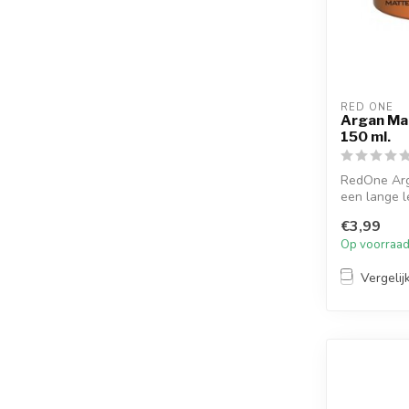
RED ONE
Argan Mat
150 ml.
RedOne Arg
een lange l
haar z...
€3,99
Op voorraa
Vergelij