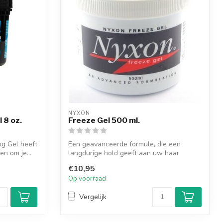
NYXON
 8 oz.
Freeze Gel 500 ml.
ng Gel heeft
Een geavanceerde formule, die een
n om je...
langdurige hold geeft aan uw haar
zonder plakk...
€10,95
Op voorraad
Vergelijk