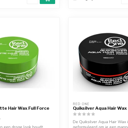
RED ONE
te Hair Wax Full Force
Quiksilver Aqua Hair Wax 
De Quiksilver Aqua Hair Wax 
n een droge look houdt,
geformuleerd om je een manne