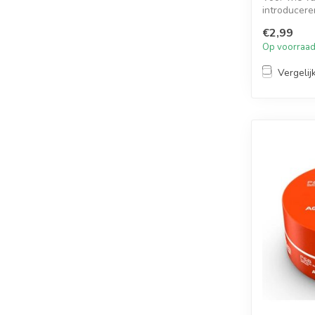
introducer
RedOne....
€2,99
Op voorraa
Vergelij