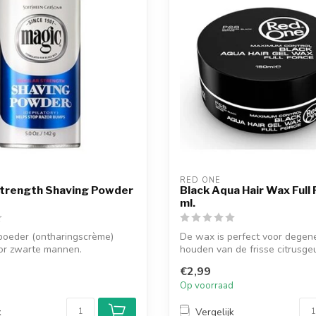
RED ONE
Strength Shaving Powder
Black Aqua Hair Wax Full
ml.
poeder (ontharingscrème)
De wax is perfect voor degene
oor zwarte mannen.
houden van de frisse citrusge
d om ...
transpara...
€2,99
d
Op voorraad
k
Vergelijk