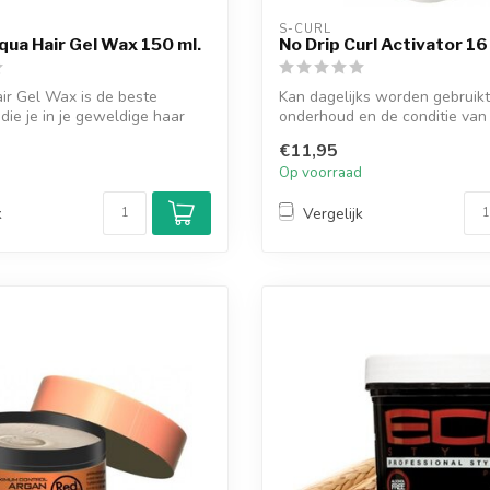
S-CURL
ua Hair Gel Wax 150 ml.
No Drip Curl Activator 16
ir Gel Wax is de beste
Kan dagelijks worden gebruikt
 die je in je geweldige haar
onderhoud en de conditie va
krullende...
€11,95
d
Op voorraad
k
Vergelijk