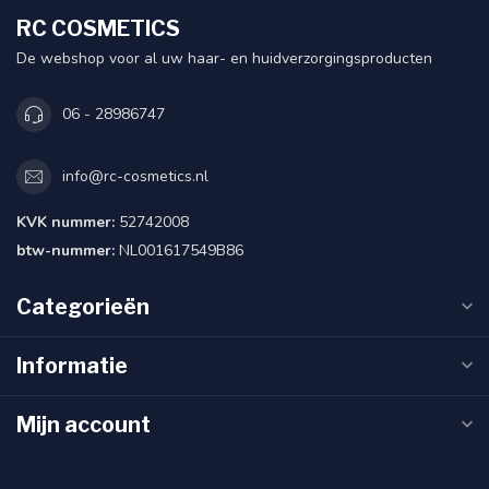
RC COSMETICS
De webshop voor al uw haar- en huidverzorgingsproducten
06 - 28986747
info@rc-cosmetics.nl
KVK nummer:
52742008
btw-nummer:
NL001617549B86
Categorieën
Informatie
Mijn account