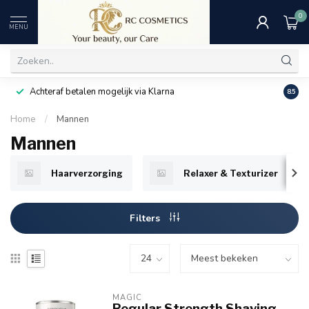
0
MENU
Achteraf betalen mogelijk via Klarna
Uitst
8.5
Home
/
Mannen
Mannen
Haarverzorging
Relaxer & Texturizer
Filters
MAGIC
Regular Strength Shaving