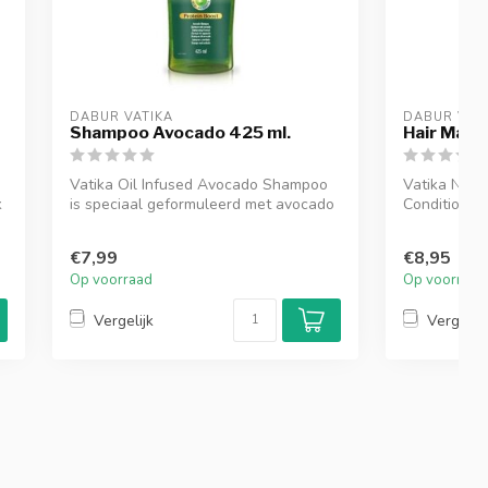
DABUR VATIKA
DABUR VAT
Shampoo Avocado 425 ml.
Hair Mask
Vatika Oil Infused Avocado Shampoo
Vatika Natu
k
is speciaal geformuleerd met avocado
Conditioning
en natuu...
voedend haa
€7,99
€8,95
Op voorraad
Op voorraad
Vergelijk
Vergelijk