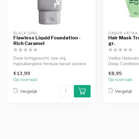
BLACK OPAL
DABUR VATIKA
Flawless Liquid Foundation -
Hair Mask Tr
Rich Caramel
gr.
Deze lichtgewicht, olie-vrij,
Vatika Naturals
hypoallergene formule bevat zuivere
Deep Condition
poeders om de ...
rijk, intens...
€13,99
€8,95
Op voorraad
Op voorraad
Vergelijk
Vergelijk