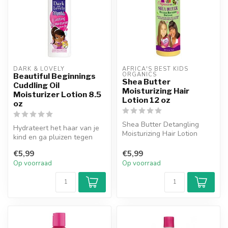
DARK & LOVELY
AFRICA'S BEST KIDS 
ORGANICS
Beautiful Beginnings
Shea Butter
Cuddling Oil
Moisturizing Hair
Moisturizer Lotion 8.5
Lotion 12 oz
oz
Shea Butter Detangling
Hydrateert het haar van je
Moisturizing Hair Lotion
kind en ga pluizen tegen
verzacht en verzorgt het
met Dark and Lovely
haar.
€5,99
€5,99
Beautifu...
Op voorraad
Op voorraad