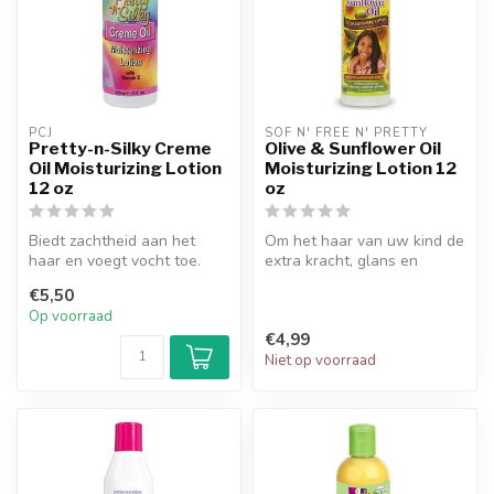
PCJ
SOF N' FREE N' PRETTY
Pretty-n-Silky Creme
Olive & Sunflower Oil
Oil Moisturizing Lotion
Moisturizing Lotion 12
12 oz
oz
Biedt zachtheid aan het
Om het haar van uw kind de
haar en voegt vocht toe.
extra kracht, glans en
zachtheid te geven, die u
€5,50
gewe...
Op voorraad
€4,99
Niet op voorraad