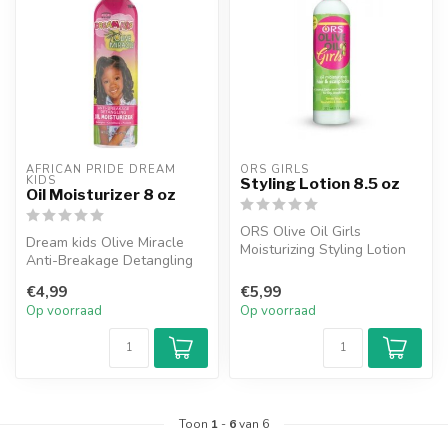
AFRICAN PRIDE DREAM 
ORS GIRLS
KIDS
Styling Lotion 8.5 oz
Oil Moisturizer 8 oz
ORS Olive Oil Girls
Dream kids Olive Miracle
Moisturizing Styling Lotion
Anti-Breakage Detangling
kan gebruikt worden als
Oil Moisturizer is een
een dage...
€4,99
€5,99
vochtri...
Op voorraad
Op voorraad
Toon
1
-
6
van 6