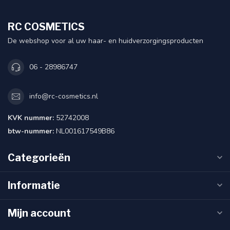
RC COSMETICS
De webshop voor al uw haar- en huidverzorgingsproducten
06 - 28986747
info@rc-cosmetics.nl
KVK nummer:
52742008
btw-nummer:
NL001617549B86
Categorieën
Informatie
Mijn account