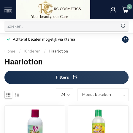
0
MENU
Achteraf betalen mogelijk via Klarna
Uitst
8.5
Home
/
Kinderen
/
Haarlotion
Haarlotion
Filters