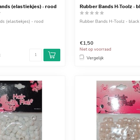
nds (elastiekjes) - rood
Rubber Bands H-Toolz - b
s (elastiekjes) - rood
Rubber Bands H-Toolz - black
€1,50
d
Niet op voorraad
k
Vergelijk