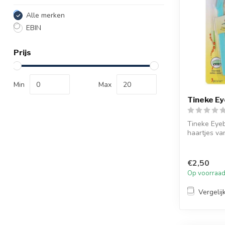
Alle merken
EBIN
Prijs
Min
Max
Tineke Ey
Tineke Eyeb
haartjes v
gezic...
€2,50
Op voorraa
Vergelij