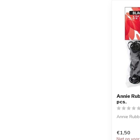
Annie Rub
pcs.
Annie Rubbe
€1,50
Niet op voo