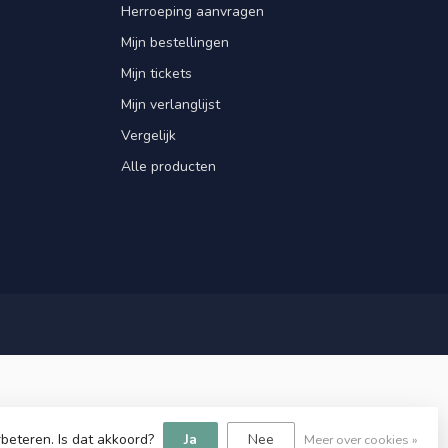
Herroeping aanvragen
Mijn bestellingen
Mijn tickets
Mijn verlanglijst
Vergelijk
Alle producten
beteren. Is dat akkoord?
Ja
Nee
Meer over cookies »
velopment