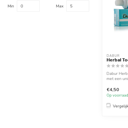
Min
Max
DABUR
Herbal To
Dabur Herba
met een uni
€4,50
Op voorraa
Vergelij