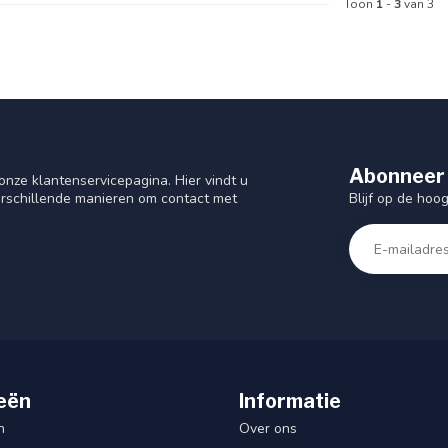
Toon
1
-
3
van 3
Abonneer 
nze klantenservicepagina. Hier vindt u
Blijf op de hoo
rschillende manieren om contact met
eën
Informatie
n
Over ons