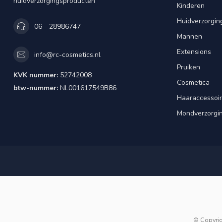
huidverzorgingsproducten
Kinderen
Huidverzorgin
06 - 28986747
Mannen
Extensions
info@rc-cosmetics.nl
Pruiken
KVK nummer:
52742008
Cosmetica
btw-nummer:
NL001617549B86
Haaraccessoi
Mondverzorgi
© Copyri