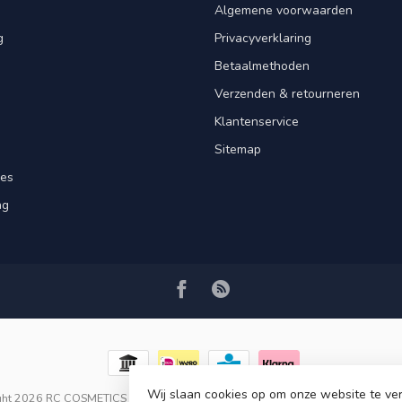
Algemene voorwaarden
g
Privacyverklaring
Betaalmethoden
Verzenden & retourneren
Klantenservice
Sitemap
res
ng
Wij slaan cookies op om onze website te ver
ght 2026 RC COSMETICS
- Powered by
Lightspeed
-
Lightspeed design
by
Dy