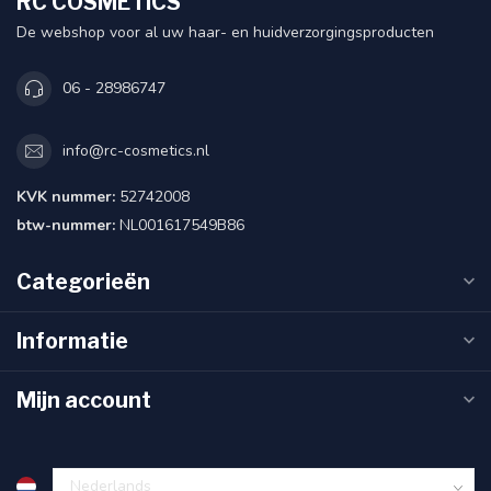
RC COSMETICS
De webshop voor al uw haar- en huidverzorgingsproducten
06 - 28986747
info@rc-cosmetics.nl
KVK nummer:
52742008
btw-nummer:
NL001617549B86
Categorieën
Informatie
Mijn account