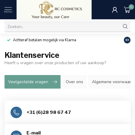
0
MENU
Achteraf betalen mogelijk via Klarna
Uitst
8.5
Klantenservice
Heeft u vragen over onze producten of uw aankoop?
Veelgestelde vragen
Over ons
Algemene voorwaard
+31 (6)28 98 67 47
E-mail