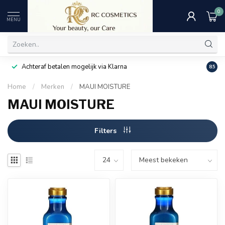
0
MENU
Achteraf betalen mogelijk via Klarna
Uitst
8.5
Home
/
Merken
/
MAUI MOISTURE
MAUI MOISTURE
Filters