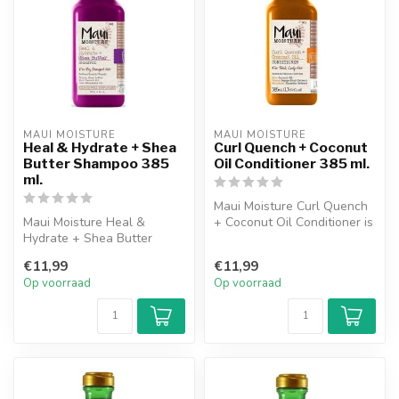
MAUI MOISTURE
MAUI MOISTURE
Heal & Hydrate + Shea
Curl Quench + Coconut
Butter Shampoo 385
Oil Conditioner 385 ml.
ml.
Maui Moisture Curl Quench
Maui Moisture Heal &
+ Coconut Oil Conditioner is
Hydrate + Shea Butter
een rijke, romige conditi...
Shampoo is een rijke,
€11,99
€11,99
voedende shampo...
Op voorraad
Op voorraad