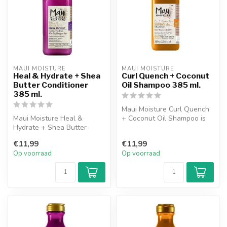
MAUI MOISTURE
MAUI MOISTURE
Heal & Hydrate + Shea
Curl Quench + Coconut
Butter Conditioner
Oil Shampoo 385 ml.
385 ml.
Maui Moisture Curl Quench
Maui Moisture Heal &
+ Coconut Oil Shampoo is
Hydrate + Shea Butter
een rijke, romige shampoo
Conditioner is een diep
ont...
€11,99
€11,99
voedende, rom...
Op voorraad
Op voorraad