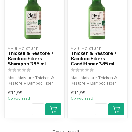
MAUI MOISTURE
MAUI MOISTURE
Thicken & Restore +
Thicken & Restore +
Bamboo Fibers
Bamboo Fibers
Shampoo 385 ml.
Conditioner 385 ml.
Maui Moisture Thicken &
Maui Moisture Thicken &
Restore + Bamboo Fiber
Restore + Bamboo Fiber
Shampoo is een
Conditioner is een rijke,
€11,99
€11,99
herstellende, vers...
herstel...
Op voorraad
Op voorraad
Toon
1
-
8
van 8