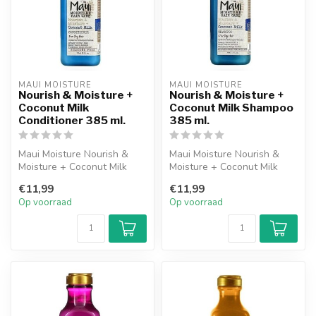
MAUI MOISTURE
MAUI MOISTURE
Nourish & Moisture +
Nourish & Moisture +
Coconut Milk
Coconut Milk Shampoo
Conditioner 385 ml.
385 ml.
Maui Moisture Nourish &
Maui Moisture Nourish &
Moisture + Coconut Milk
Moisture + Coconut Milk
Conditioner is een lichte,
Shampoo is een lichte,
€11,99
€11,99
romig...
romige sh...
Op voorraad
Op voorraad