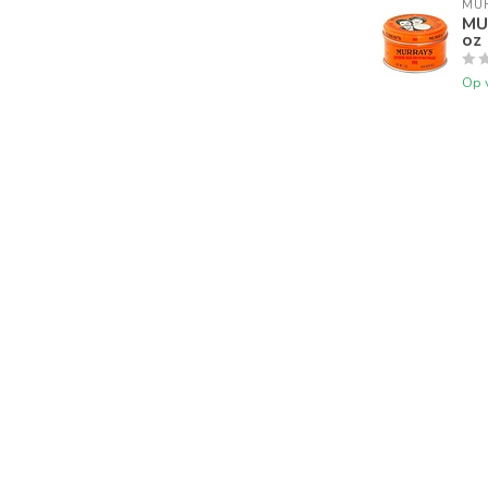
MU
MU
oz
Op 