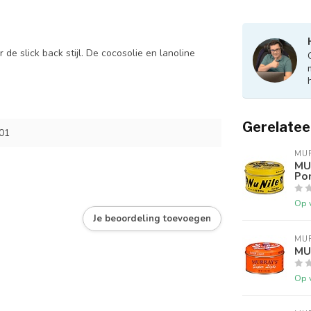
 de slick back stijl. De cocosolie en lanoline
Gerelatee
01
MU
MUR
Po
Op 
Je beoordeling toevoegen
MU
MU
Op 