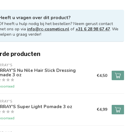
Heeft u vragen over dit product?
Of heeft u hulp nodig bij het bestellen? Neem gerust contact
met ons op via
info@rc-cosmetics.nl
of
+31 6 28 98 67 47
. We
helpen u graag verder!
rde producten
RRAY'S
RAY'S Nu Nile Hair Slick Dressing
made 3 oz
€4,50
voorraad
RRAY'S
RRAY'S Super Light Pomade 3 oz
€4,99
voorraad