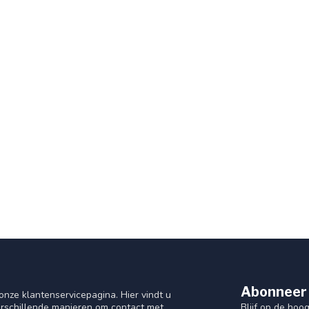
Abonneer 
nze klantenservicepagina. Hier vindt u
Blijf op de hoo
rschillende manieren om contact met