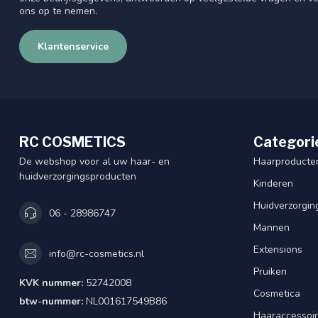
ons op te nemen.
Klantenservice
RC COSMETICS
Categori
De webshop voor al uw haar- en
Haarproducte
huidverzorgingsproducten
Kinderen
Huidverzorgin
06 - 28986747
Mannen
Extensions
info@rc-cosmetics.nl
Pruiken
KVK nummer:
52742008
Cosmetica
btw-nummer:
NL001617549B86
Haaraccessoi