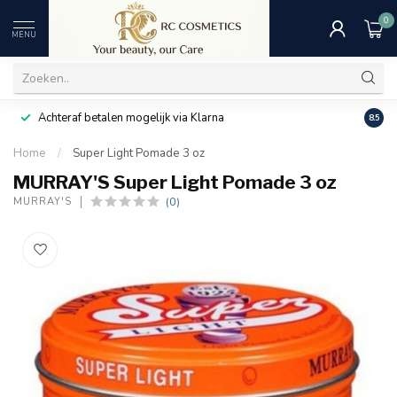
0
MENU
Achteraf betalen mogelijk via Klarna
Uitst
8.5
Home
/
Super Light Pomade 3 oz
MURRAY'S Super Light Pomade 3 oz
(0)
MURRAY'S