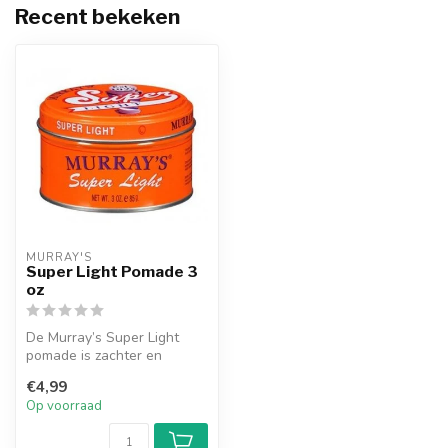
Recent bekeken
MURRAY'S
Super Light Pomade 3
oz
De Murray’s Super Light
pomade is zachter en
glanzender en zeer geschikt
€4,99
voor de...
Op voorraad