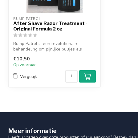
BUMP PATROL
After Shave Razor Treatment -
Original Formula 2 oz
Bump Patrol is een revolutionaire
behandeling om pijnlijke bultjes als
gevolg va...
€10,50
Op voorraad
Vergelijk
Meer informatie
Heeft u vragen over onze producten of uw aankoop? Bezoek dan o