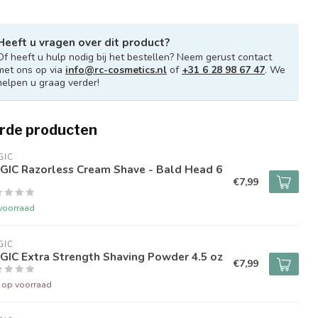
Heeft u vragen over dit product?
Of heeft u hulp nodig bij het bestellen? Neem gerust contact
met ons op via
info@rc-cosmetics.nl
of
+31 6 28 98 67 47
. We
helpen u graag verder!
rde producten
GIC
GIC Razorless Cream Shave - Bald Head 6
€7,99
voorraad
GIC
GIC Extra Strength Shaving Powder 4.5 oz
€7,99
t op voorraad