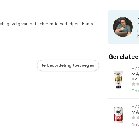
s als gevolg van het scheren te verhelpen. Bump
Gerelatee
Je beoordeling toevoegen
MA
MA
oz
Op 
MA
MA
Nie