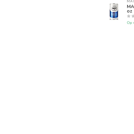
MA
MA
oz
Op 