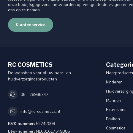
onze bedrijfsgegevens, antwoorden op veelgestelde vragen en ve
ons op te nemen.
Klantenservice
RC COSMETICS
Categori
De webshop voor al uw haar- en
Haarproducte
huidverzorgingsproducten
Kinderen
Huidverzorgin
06 - 28986747
Mannen
Extensions
info@rc-cosmetics.nl
Pruiken
KVK nummer:
52742008
Cosmetica
btw-nummer:
NL001617549B86