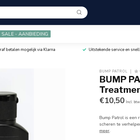
SALE - AANBIEDING
raf betalen mogelijk via Klarna
Uitstekende service en snell
BUMP PATROL
BUMP PAT
Treatment
€10,50
Incl. btw
Bump Patrol is een r
scheren te verhelpe
meer
.