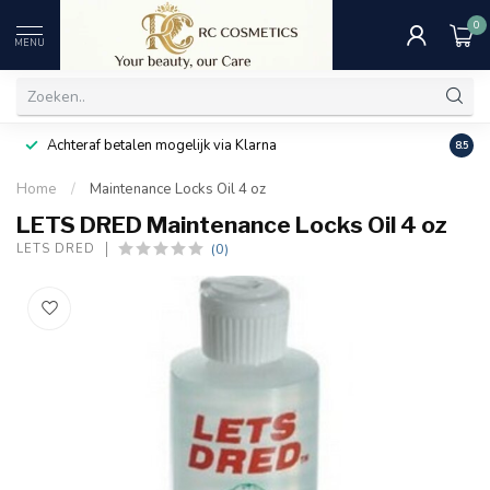
0
MENU
Achteraf betalen mogelijk via Klarna
Uitst
8.5
Home
/
Maintenance Locks Oil 4 oz
LETS DRED Maintenance Locks Oil 4 oz
(0)
LETS DRED