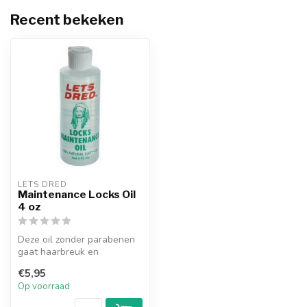
Recent bekeken
LETS DRED
Maintenance Locks Oil
4 oz
Deze oil zonder parabenen
gaat haarbreuk en
droogheid van de locs tegen
€5,95
en maakt...
Op voorraad