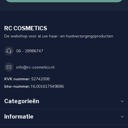
RC COSMETICS
De webshop voor al uw haar- en huidverzorgingsproducten
06 - 28986747
info@rc-cosmetics.nl
KVK nummer:
52742008
btw-nummer:
NL001617549B86
Categorieën
Informatie