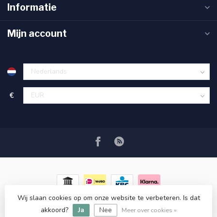
Informatie
Mijn account
€
Wij slaan cookies op om onze website te verbeteren. Is dat
© Copyright 2026 RC COSMETICS
- Powered by
Lightspeed
-
akkoord?
Ja
Nee
Lightspeed design
by
Dyvelopment
Meer over cookies »