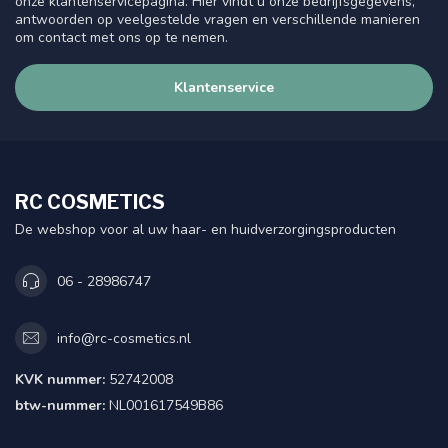
onze klantenservicepagina. Hier vindt u onze bedrijfsgegevens,
antwoorden op veelgestelde vragen en verschillende manieren
om contact met ons op te nemen.
Klantenservice
RC COSMETICS
De webshop voor al uw haar- en huidverzorgingsproducten
06 - 28986747
info@rc-cosmetics.nl
KVK nummer:
52742008
btw-nummer:
NL001617549B86