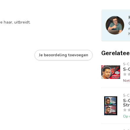
e haar, uitbreidt.
Gerelatee
Je beoordeling toevoegen
S-C
S-C
Nie
S-C
S-C
St
Op 