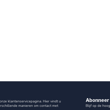
Abonneer 
nze klantenservicepagina. Hier vindt u
Blijf op de hoo
rschillende manieren om contact met