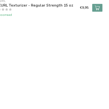
URL
URL Texturizer - Regular Strength 15 oz
€9,95
voorraad