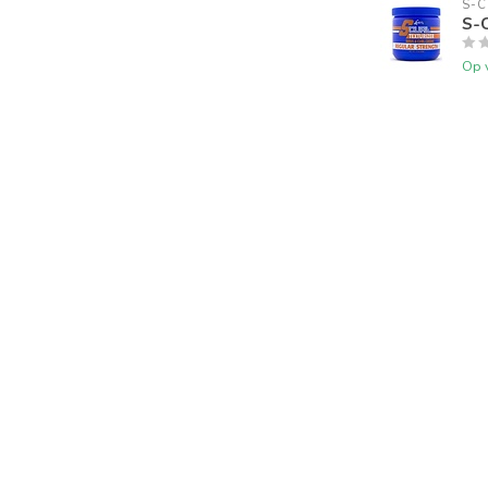
S-C
S-C
Op 