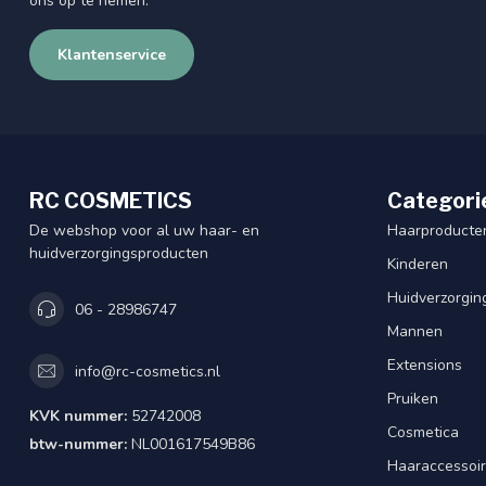
ons op te nemen.
Klantenservice
RC COSMETICS
Categori
De webshop voor al uw haar- en
Haarproducte
huidverzorgingsproducten
Kinderen
Huidverzorgin
06 - 28986747
Mannen
Extensions
info@rc-cosmetics.nl
Pruiken
KVK nummer:
52742008
Cosmetica
btw-nummer:
NL001617549B86
Haaraccessoi