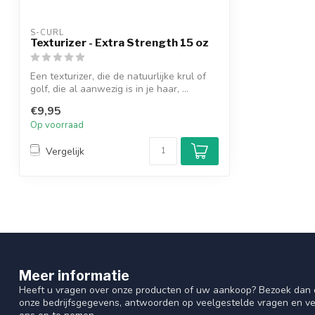
S-CURL
Texturizer - Extra Strength 15 oz
Een texturizer, die de natuurlijke krul of
golf, die al aanwezig is in je haar, ...
€9,95
Op voorraad
Vergelijk
Meer informatie
Heeft u vragen over onze producten of uw aankoop? Bezoek dan o
onze bedrijfsgegevens, antwoorden op veelgestelde vragen en ve