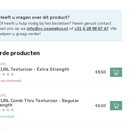
Heeft u vragen over dit product?
Of heeft u hulp nodig bij het bestellen? Neem gerust contact
met ons op via
info@rc-cosmetics.nl
of
+31 6 28 98 67 47
. We
helpen u graag verder!
rde producten
URL
URL Texturizer - Extra Strength
€8,50
t op voorraad
URL
URL Comb Thru Texturizer - Regular
rength
€6,50
voorraad