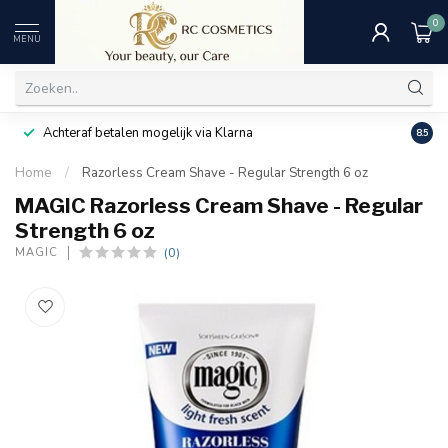
0
MENU
Achteraf betalen mogelijk via Klarna
Uitst
8.5
Home
/
Razorless Cream Shave - Regular Strength 6 oz
MAGIC Razorless Cream Shave - Regular
Strength 6 oz
(0)
MAGIC