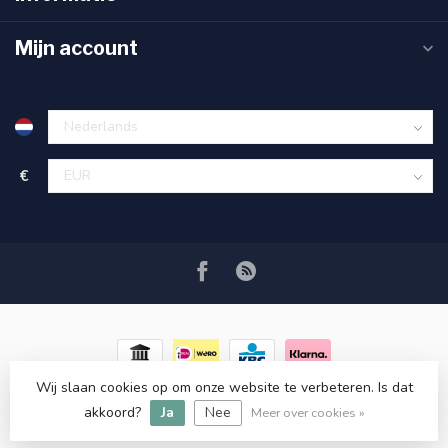
Mijn account
€
Wij slaan cookies op om onze website te verbeteren. Is dat
© Copyright 2026 RC COSMETICS
- Powered by
Lightspeed
-
akkoord?
Ja
Nee
Lightspeed design
by
Dyvelopment
Meer over cookies »