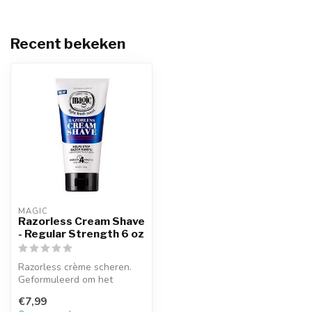
Recent bekeken
MAGIC
Razorless Cream Shave
- Regular Strength 6 oz
Razorless crème scheren.
Geformuleerd om het
stoppen van bultjes tegen
€7,99
te gaan. ...