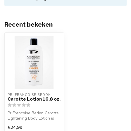
Recent bekeken
PR. FRANCOISE BEDON
Carotte Lotion 16.8 oz.
Pr Francoise Bedon Carotte
Lightening Body Lotion is
speciaal gemaakt voor de
€24,99
gl...