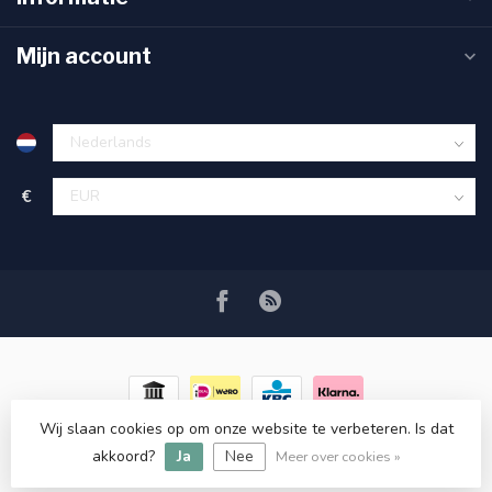
Mijn account
€
Wij slaan cookies op om onze website te verbeteren. Is dat
© Copyright 2026 RC COSMETICS
- Powered by
Lightspeed
-
akkoord?
Ja
Nee
Lightspeed design
by
Dyvelopment
Meer over cookies »