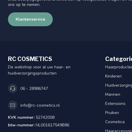
ons op te nemen.
Klantenservice
RC COSMETICS
Categori
De webshop voor al uw haar- en
Haarproducte
huidverzorgingsproducten
Kinderen
Huidverzorgin
06 - 28986747
Mannen
Extensions
info@rc-cosmetics.nl
Pruiken
KVK nummer:
52742008
Cosmetica
btw-nummer:
NL001617549B86
Haaraccessoi