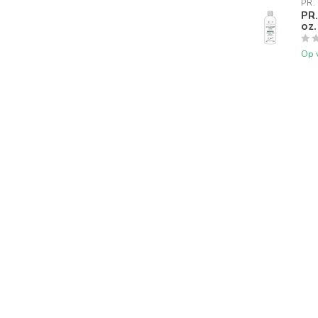
PR.
PR
oz.
Op 