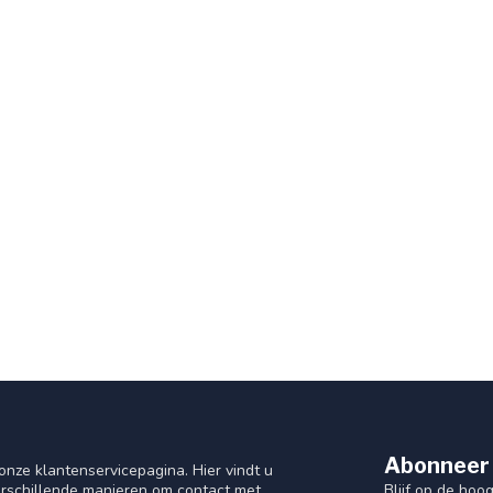
Abonneer 
nze klantenservicepagina. Hier vindt u
Blijf op de hoo
rschillende manieren om contact met