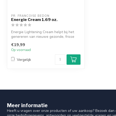
PR. FRANCOISE BEDON
Energie Cream 1.69 oz.
Energie Lightening Cream helpt bij het
genereren van nieuwe gezonde, frisse
huid...
€19,99
Op voorraad
Vergelijk
Meer informatie
Heeft u vragen over onze producten of uw aankoop? Bezoek dan o
onze bedrijfsgegevens, antwoorden op veelgestelde vragen en ve