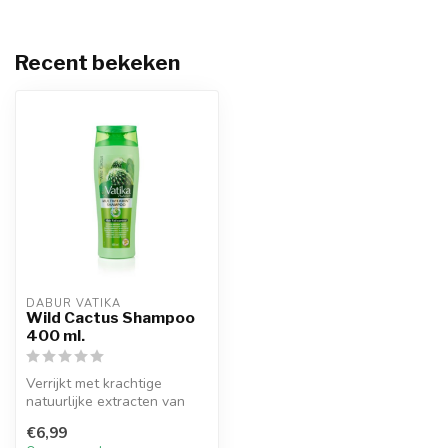
Recent bekeken
DABUR VATIKA
Wild Cactus Shampoo
400 ml.
Verrijkt met krachtige
natuurlijke extracten van
cactus, ghergir en knoflook,
€6,99
di...