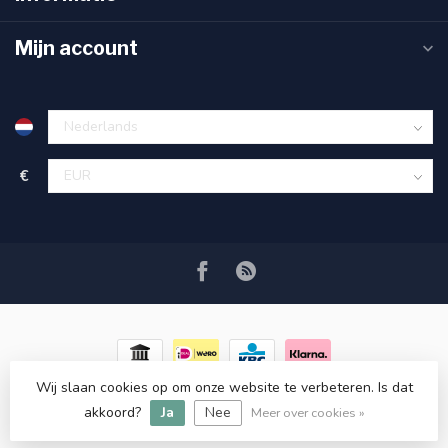
Mijn account
€
Wij slaan cookies op om onze website te verbeteren. Is dat
© Copyright 2026 RC COSMETICS
- Powered by
Lightspeed
-
akkoord?
Ja
Nee
Lightspeed design
by
Dyvelopment
Meer over cookies »