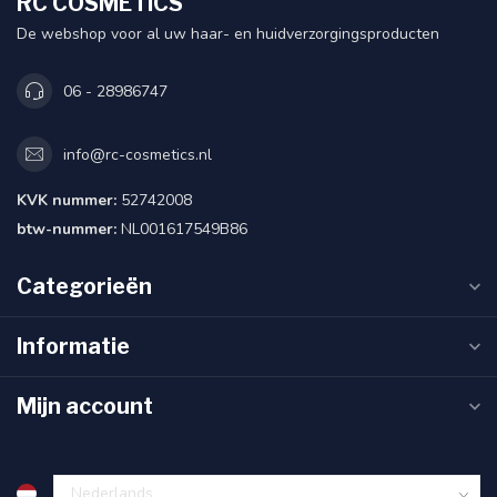
RC COSMETICS
De webshop voor al uw haar- en huidverzorgingsproducten
06 - 28986747
info@rc-cosmetics.nl
KVK nummer:
52742008
btw-nummer:
NL001617549B86
Categorieën
Informatie
Mijn account