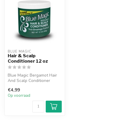
BLUE MAGIC
Hair & Scalp
Conditioner 12 oz
Blue Magic Bergamot Hair
And Scalp Conditioner
controleert het haar onder
€4,99
alle w...
Op voorraad