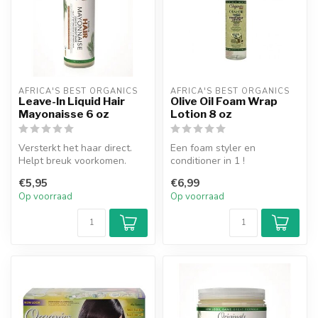
AFRICA'S BEST ORGANICS
AFRICA'S BEST ORGANICS
Leave-In Liquid Hair
Olive Oil Foam Wrap
Mayonaisse 6 oz
Lotion 8 oz
Versterkt het haar direct.
Een foam styler en
Helpt breuk voorkomen.
conditioner in 1 !
Herstelt zachtheid en glans.
€5,95
€6,99
G...
Op voorraad
Op voorraad