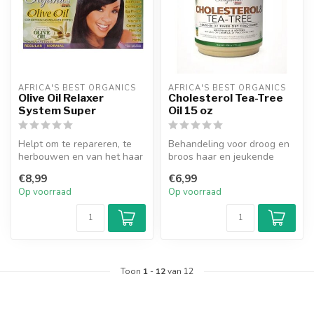
AFRICA'S BEST ORGANICS
AFRICA'S BEST ORGANICS
Olive Oil Relaxer
Cholesterol Tea-Tree
System Super
Oil 15 oz
Helpt om te repareren, te
Behandeling voor droog en
herbouwen en van het haar
broos haar en jeukende
de elasticiteit te herstelle...
hoofdhuid. Herstelt vocht en
€8,99
€6,99
ve...
Op voorraad
Op voorraad
Toon
1
-
12
van 12