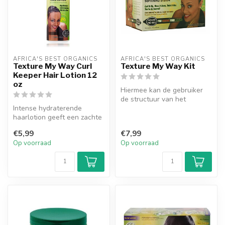
AFRICA'S BEST ORGANICS
AFRICA'S BEST ORGANICS
Texture My Way Curl
Texture My Way Kit
Keeper Hair Lotion 12
oz
Hiermee kan de gebruiker
de structuur van het
Intense hydraterende
´texturizen´ controleren.
haarlotion geeft een zachte
Kies het...
grip op het haar.
€5,99
€7,99
Lichtgewicht ...
Op voorraad
Op voorraad