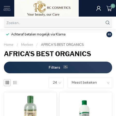
0
MENU
Achteraf betalen mogelijk via Klarna
Uitst
8.5
Home
/
Merken
/
AFRICA'S BEST ORGANICS
AFRICA'S BEST ORGANICS
Filters