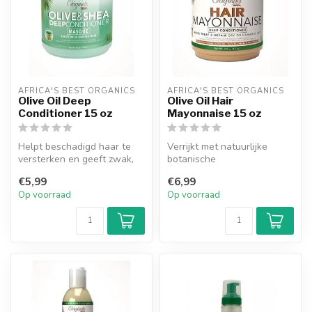
AFRICA'S BEST ORGANICS
AFRICA'S BEST ORGANICS
Olive Oil Deep
Olive Oil Hair
Conditioner 15 oz
Mayonnaise 15 oz
Helpt beschadigd haar te
Verrijkt met natuurlijke
versterken en geeft zwak,
botanische
breekbaar haar een
kruidenextracten, vitaminen,
€5,99
€6,99
oppepper. ...
ei-eiwit en oli...
Op voorraad
Op voorraad