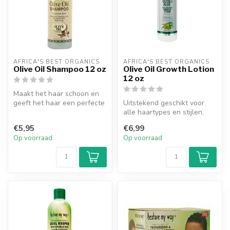
AFRICA'S BEST ORGANICS
AFRICA'S BEST ORGANICS
Olive Oil Shampoo 12 oz
Olive Oil Growth Lotion
12 oz
Maakt het haar schoon en
geeft het haar een perfecte
Uitstekend geschikt voor
hydratatie.
alle haartypes en stijlen.
Beschermt het haar tegen
€5,95
€6,99
de ...
Op voorraad
Op voorraad