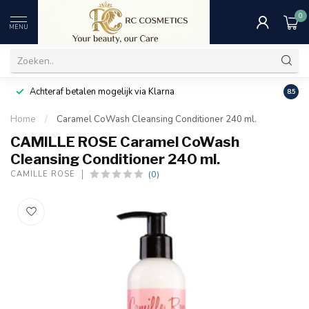
0
MENU
Achteraf betalen mogelijk via Klarna
Uitst
8.5
Home
/
Caramel CoWash Cleansing Conditioner 240 ml.
CAMILLE ROSE Caramel CoWash
Cleansing Conditioner 240 ml.
(0)
CAMILLE ROSE