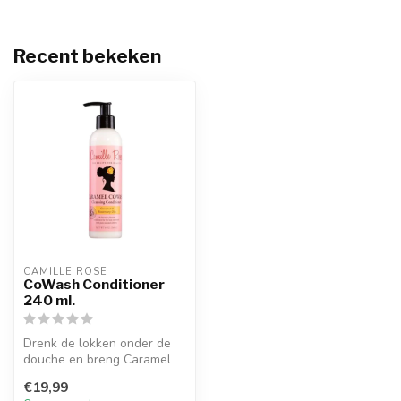
Recent bekeken
CAMILLE ROSE
CoWash Conditioner
240 ml.
Drenk de lokken onder de
douche en breng Caramel
CoWash aan over de hele
€19,99
haarlen...