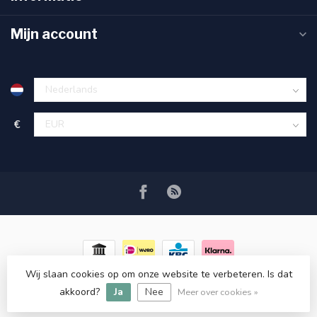
Mijn account
€
Wij slaan cookies op om onze website te verbeteren. Is dat
© Copyright 2026 RC COSMETICS
- Powered by
Lightspeed
-
akkoord?
Ja
Nee
Lightspeed design
by
Dyvelopment
Meer over cookies »