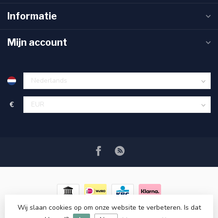
Informatie
Mijn account
€
Wij slaan cookies op om onze website te verbeteren. Is dat
© Copyright 2026 RC COSMETICS
- Powered by
Lightspeed
-