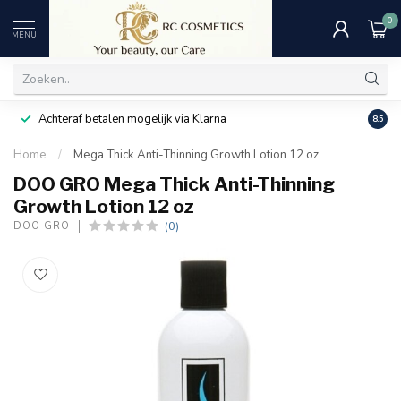
0
MENU
Achteraf betalen mogelijk via Klarna
Uitst
8.5
Home
/
Mega Thick Anti-Thinning Growth Lotion 12 oz
DOO GRO Mega Thick Anti-Thinning
Growth Lotion 12 oz
(0)
DOO GRO