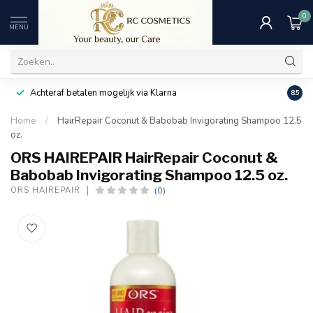
0
MENU
Achteraf betalen mogelijk via Klarna
Uitst
8.5
Home
/
HairRepair Coconut & Babobab Invigorating Shampoo 12.5
oz.
ORS HAIREPAIR HairRepair Coconut &
Babobab Invigorating Shampoo 12.5 oz.
(0)
ORS HAIREPAIR