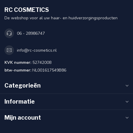
RC COSMETICS
De webshop voor al uw haar- en huidverzorgingsproducten
06 - 28986747
info@rc-cosmetics.nl
KVK nummer:
52742008
btw-nummer:
NL001617549B86
Categorieën
Informatie
Mijn account