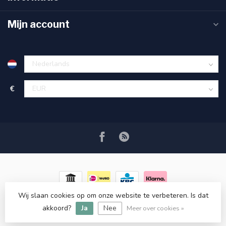
Mijn account
€
Wij slaan cookies op om onze website te verbeteren. Is dat
© Copyright 2026 RC COSMETICS
- Powered by
Lightspeed
-
akkoord?
Ja
Nee
Lightspeed design
by
Dyvelopment
Meer over cookies »