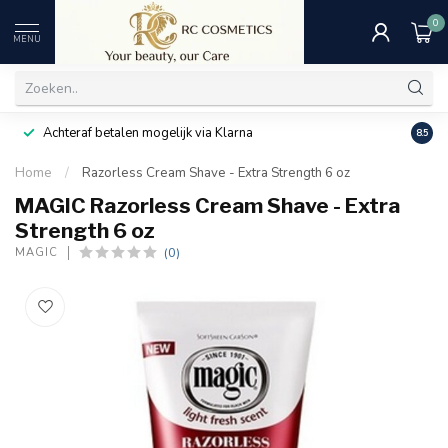
0
MENU
Achteraf betalen mogelijk via Klarna
Uitst
8.5
Home
/
Razorless Cream Shave - Extra Strength 6 oz
MAGIC Razorless Cream Shave - Extra
Strength 6 oz
(0)
MAGIC