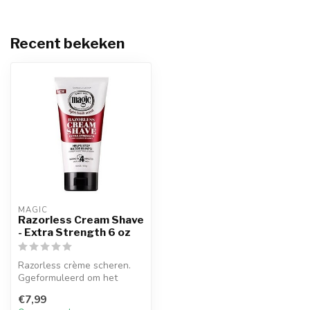
Recent bekeken
MAGIC
Razorless Cream Shave
- Extra Strength 6 oz
Razorless crème scheren.
Ggeformuleerd om het
stoppen tegen te gaan van
€7,99
bultjes....