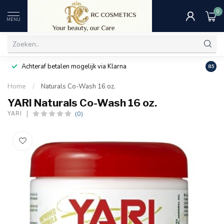
0
MENU
Achteraf betalen mogelijk via Klarna
Uitst
8.5
Home
/
Naturals Co-Wash 16 oz.
YARI Naturals Co-Wash 16 oz.
(0)
YARI