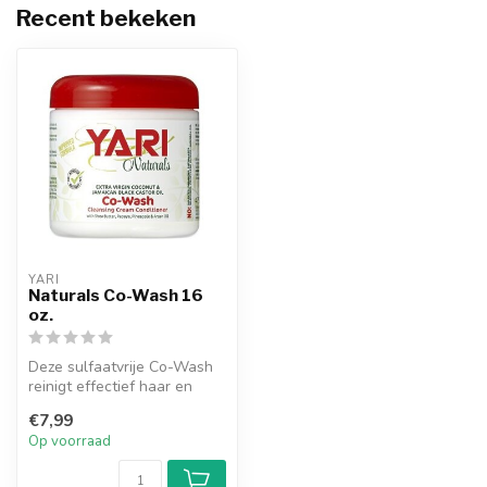
Recent bekeken
YARI
Naturals Co-Wash 16
oz.
Deze sulfaatvrije Co-Wash
reinigt effectief haar en
hoofdhuid zonder het haar
€7,99
te...
Op voorraad