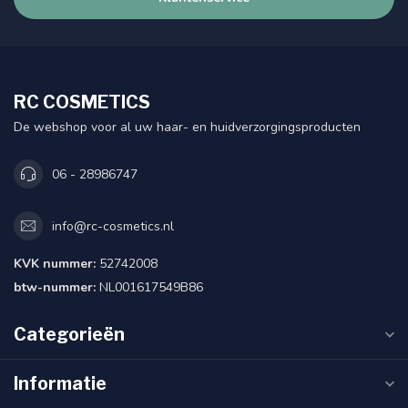
RC COSMETICS
De webshop voor al uw haar- en huidverzorgingsproducten
06 - 28986747
info@rc-cosmetics.nl
KVK nummer:
52742008
btw-nummer:
NL001617549B86
Categorieën
Informatie