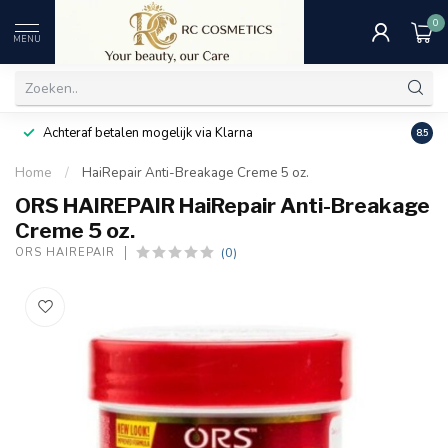
0
MENU
Achteraf betalen mogelijk via Klarna
Uitst
8.5
Home
/
HaiRepair Anti-Breakage Creme 5 oz.
ORS HAIREPAIR HaiRepair Anti-Breakage
Creme 5 oz.
(0)
ORS HAIREPAIR