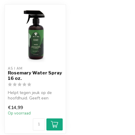
AS I AM
Rosemary Water Spray
16 oz.
Helpt tegen jeuk op de
hoofdhuid. Geeft een
natuurlijke geur en een
€14,99
verkoelend g...
Op voorraad