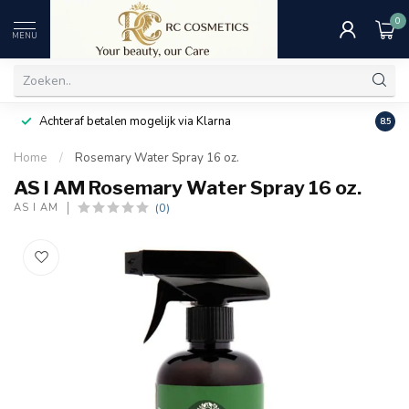
0
MENU
Achteraf betalen mogelijk via Klarna
Uitst
8.5
Home
/
Rosemary Water Spray 16 oz.
AS I AM Rosemary Water Spray 16 oz.
(0)
AS I AM