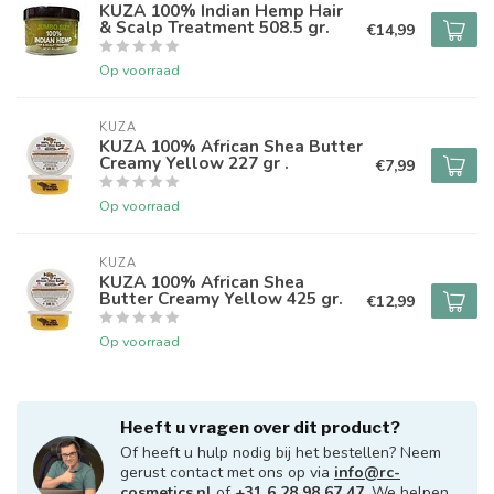
KUZA 100% Indian Hemp Hair
& Scalp Treatment 508.5 gr.
€14,99
Op voorraad
KUZA
KUZA 100% African Shea Butter
Creamy Yellow 227 gr .
€7,99
Op voorraad
KUZA
KUZA 100% African Shea
Butter Creamy Yellow 425 gr.
€12,99
Op voorraad
Heeft u vragen over dit product?
Of heeft u hulp nodig bij het bestellen? Neem
gerust contact met ons op via
info@rc-
cosmetics.nl
of
+31 6 28 98 67 47
. We helpen