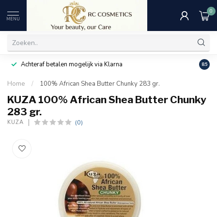
0
MENU
Achteraf betalen mogelijk via Klarna
Uitst
8.5
Home
/
100% African Shea Butter Chunky 283 gr.
KUZA 100% African Shea Butter Chunky
283 gr.
(0)
KUZA