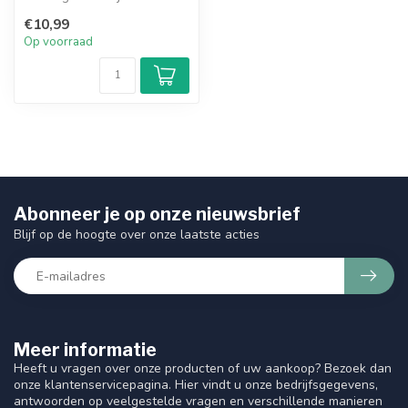
sheaboter smeert soepel en
€10,99
gemakkelij...
Op voorraad
Abonneer je op onze nieuwsbrief
Blijf op de hoogte over onze laatste acties
Meer informatie
Heeft u vragen over onze producten of uw aankoop? Bezoek dan
onze klantenservicepagina. Hier vindt u onze bedrijfsgegevens,
antwoorden op veelgestelde vragen en verschillende manieren