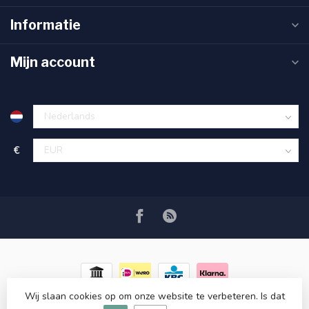
Informatie
Mijn account
€
Wij slaan cookies op om onze website te verbeteren. Is dat
© Copyright 2026 RC COSMETICS
- Powered by
Lightspeed
-