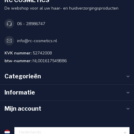
RC COSMETICS
De webshop voor al uw haar- en huidverzorgingsproducten
06 - 28986747
info@rc-cosmetics.nl
KVK nummer:
52742008
btw-nummer:
NL001617549B86
Categorieën
Informatie
Mijn account