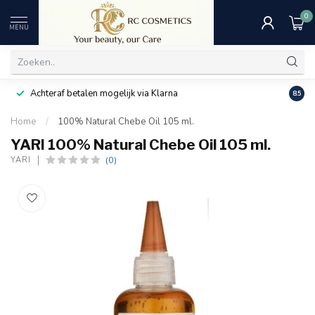
0
MENU
Achteraf betalen mogelijk via Klarna
Uitst
8.5
Home
/
100% Natural Chebe Oil 105 ml.
YARI 100% Natural Chebe Oil 105 ml.
(0)
YARI