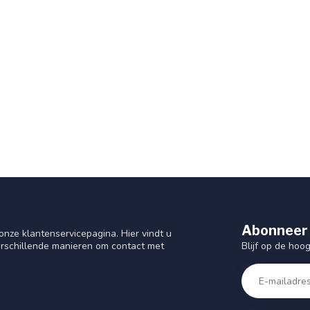
Abonneer 
nze klantenservicepagina. Hier vindt u
Blijf op de hoo
rschillende manieren om contact met