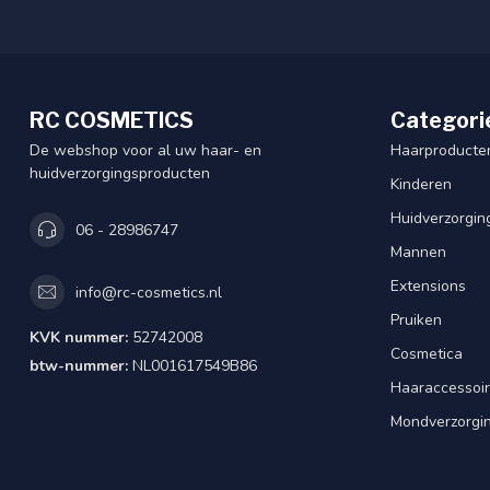
RC COSMETICS
Categori
De webshop voor al uw haar- en
Haarproducte
huidverzorgingsproducten
Kinderen
Huidverzorgin
06 - 28986747
Mannen
Extensions
info@rc-cosmetics.nl
Pruiken
KVK nummer:
52742008
Cosmetica
btw-nummer:
NL001617549B86
Haaraccessoi
Mondverzorgi