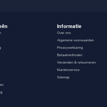
eën
Informatie
n
Over ons
Algemene voorwaarden
g
Privacyverklaring
Betaalmethoden
Verzenden & retourneren
Klantenservice
Sitemap
res
ng