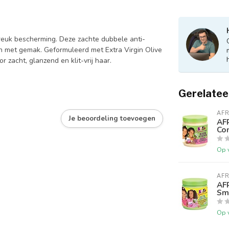
breuk bescherming. Deze zachte dubbele anti-
en met gemak. Geformuleerd met Extra Virgin Olive
 zacht, glanzend en klit-vrij haar.
Gerelatee
AFR
Je beoordeling toevoegen
AF
Con
Op 
AFR
AF
Smo
Op 