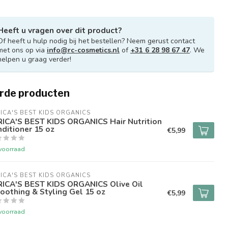
Heeft u vragen over dit product?
Of heeft u hulp nodig bij het bestellen? Neem gerust contact
met ons op via
info@rc-cosmetics.nl
of
+31 6 28 98 67 47
. We
helpen u graag verder!
rde producten
ICA'S BEST KIDS ORGANICS
RICA'S BEST KIDS ORGANICS Hair Nutrition
ditioner 15 oz
€5,99
voorraad
ICA'S BEST KIDS ORGANICS
RICA'S BEST KIDS ORGANICS Olive Oil
othing & Styling Gel 15 oz
€5,99
voorraad