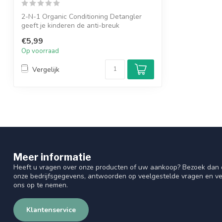
2-N-1 Organic Conditioning Detangler
geeft je kinderen de anti-breuk
bescherming...
€5,99
Op voorraad
Vergelijk
Meer informatie
Heeft u vragen over onze producten of uw aankoop? Bezoek dan o
onze bedrijfsgegevens, antwoorden op veelgestelde vragen en ve
ons op te nemen.
Klantenservice