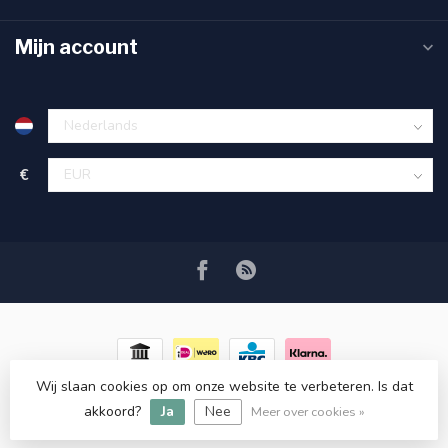
Mijn account
€
Wij slaan cookies op om onze website te verbeteren. Is dat
© Copyright 2026 RC COSMETICS
- Powered by
Lightspeed
-
akkoord?
Ja
Nee
Lightspeed design
by
Dyvelopment
Meer over cookies »