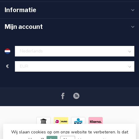
Informatie
Mijn account
€
Wij slaan cookies op om onze website te verbeteren. Is dat
© Copyright 2026 RC COSMETICS
- Powered by
Lightspeed
-