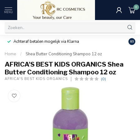
0
MENU
Achteraf betalen mogelijk via Klarna
Uitst
8.5
Home
/
Shea Butter Conditioning Shampoo 12 oz
AFRICA'S BEST KIDS ORGANICS Shea
Butter Conditioning Shampoo 12 oz
(0)
AFRICA'S BEST KIDS ORGANICS