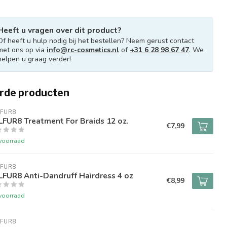
Heeft u vragen over dit product?
Of heeft u hulp nodig bij het bestellen? Neem gerust contact
met ons op via
info@rc-cosmetics.nl
of
+31 6 28 98 67 47
. We
helpen u graag verder!
rde producten
LFUR8
FUR8 Treatment For Braids 12 oz.
€7,99
voorraad
LFUR8
FUR8 Anti-Dandruff Hairdress 4 oz
€8,99
voorraad
LFUR8