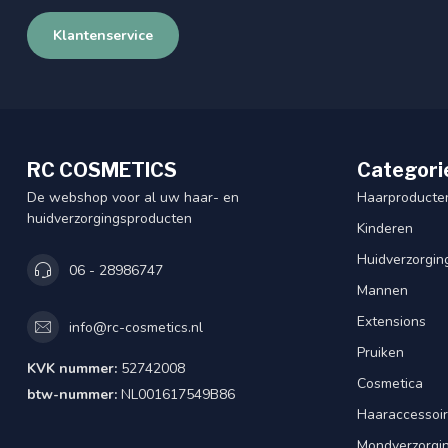
Klantenservice
RC COSMETICS
Categori
De webshop voor al uw haar- en
Haarproducte
huidverzorgingsproducten
Kinderen
Huidverzorgin
06 - 28986747
Mannen
Extensions
info@rc-cosmetics.nl
Pruiken
KVK nummer:
52742008
Cosmetica
btw-nummer:
NL001617549B86
Haaraccessoi
Mondverzorgi