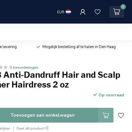
0
EUR
e levering
Mogelijk bestelling af te halen in Den Haag
0 beoordelingen
Anti-Dandruff Hair and Scalp
er Hairdress 2 oz
Op voorraad
Toevoegen aan winkelwagen
lijken
Deel dit product