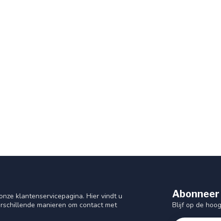
Abonneer 
nze klantenservicepagina. Hier vindt u
Blijf op de hoo
rschillende manieren om contact met