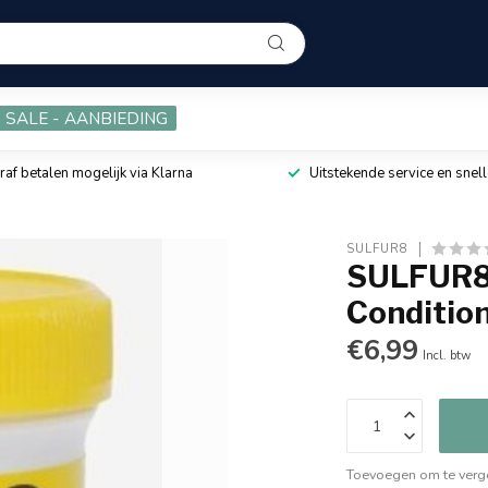
SALE - AANBIEDING
raf betalen mogelijk via Klarna
Uitstekende service en snell
SULFUR8
SULFUR8 
Condition
€6,99
Incl. btw
Toevoegen om te verge