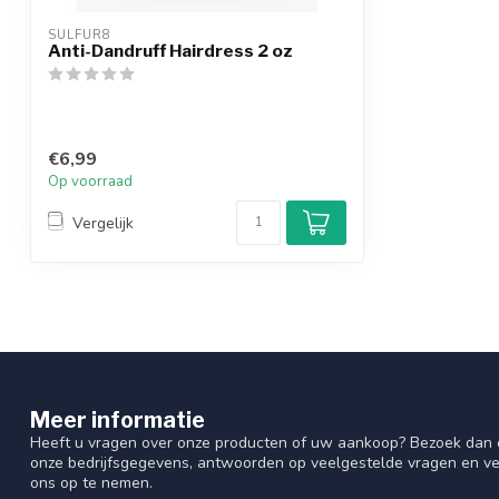
SULFUR8
Anti-Dandruff Hairdress 2 oz
€6,99
Op voorraad
Vergelijk
Meer informatie
Heeft u vragen over onze producten of uw aankoop? Bezoek dan o
onze bedrijfsgegevens, antwoorden op veelgestelde vragen en ve
ons op te nemen.