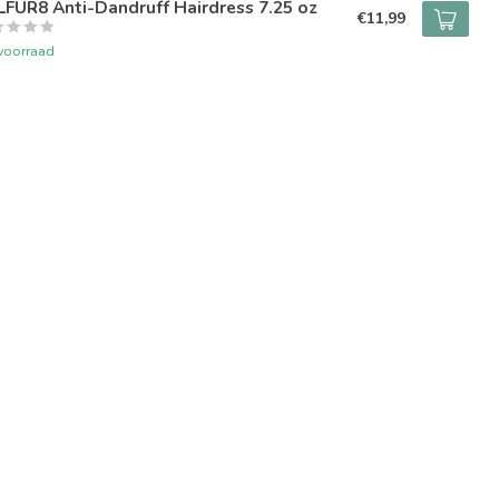
FUR8 Anti-Dandruff Hairdress 7.25 oz
€11,99
voorraad