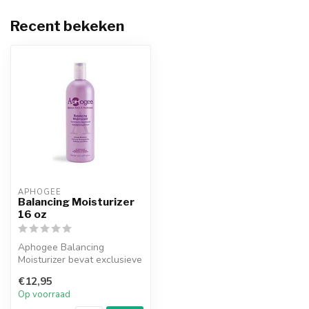
Recent bekeken
APHOGEE
Balancing Moisturizer
16 oz
Aphogee Balancing
Moisturizer bevat exclusieve
Pro-Phytamine Complex een
€12,95
mix van...
Op voorraad