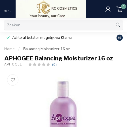
0
MENU
Achteraf betalen mogelijk via Klarna
Uitst
8.5
Home
/
Balancing Moisturizer 16 oz
APHOGEE Balancing Moisturizer 16 oz
(0)
APHOGEE