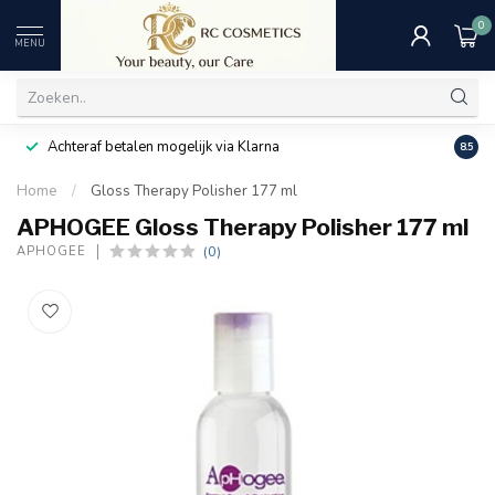
0
MENU
Achteraf betalen mogelijk via Klarna
Uitst
8.5
Home
/
Gloss Therapy Polisher 177 ml
APHOGEE Gloss Therapy Polisher 177 ml
(0)
APHOGEE