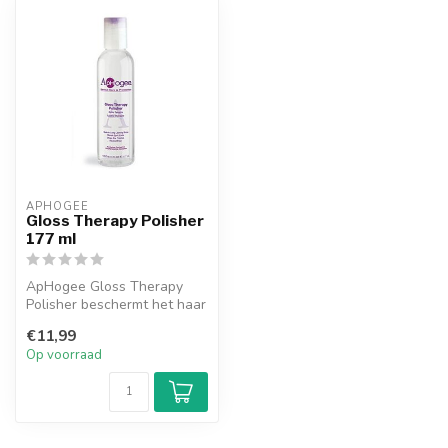
APHOGEE
Gloss Therapy Polisher
177 ml
ApHogee Gloss Therapy
Polisher beschermt het haar
tegen UV schade en
€11,99
kroezend ha...
Op voorraad