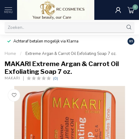
0
MENU
Achteraf betalen mogelijk via Klarna
Uitst
8.5
Home
/
Extreme Argan & Carrot Oil Exfoliating Soap 7 oz.
MAKARI Extreme Argan & Carrot Oil
Exfoliating Soap 7 oz.
(0)
MAKARI