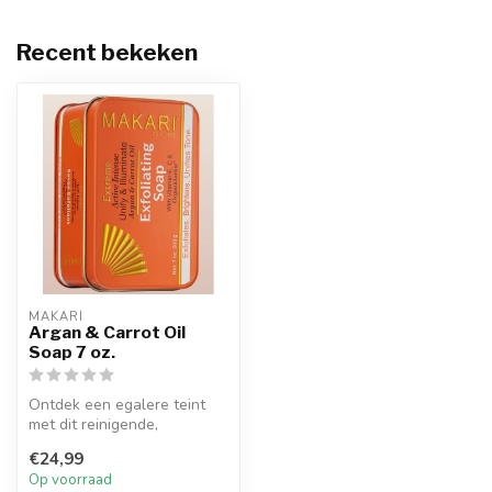
Recent bekeken
MAKARI
Argan & Carrot Oil
Soap 7 oz.
Ontdek een egalere teint
met dit reinigende,
exfoliërende stuk zeep dat
€24,99
onzuive...
Op voorraad