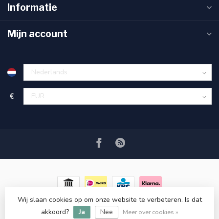
Informatie
Mijn account
€
Wij slaan cookies op om onze website te verbeteren. Is dat
© Copyright 2026 RC COSMETICS
- Powered by
Lightspeed
-
akkoord?
Ja
Nee
Lightspeed design
by
Dyvelopment
Meer over cookies »