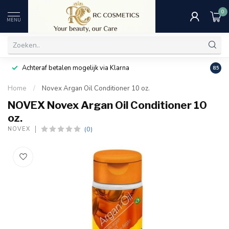
0
MENU
Achteraf betalen mogelijk via Klarna
Uitst
8.5
Home
/
Novex Argan Oil Conditioner 10 oz.
NOVEX Novex Argan Oil Conditioner 10
oz.
(0)
NOVEX