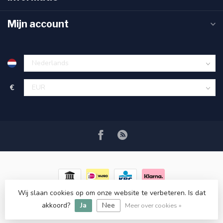
Mijn account
€
Wij slaan cookies op om onze website te verbeteren. Is dat
© Copyright 2026 RC COSMETICS
- Powered by
Lightspeed
-
akkoord?
Ja
Nee
Lightspeed design
by
Dyvelopment
Meer over cookies »