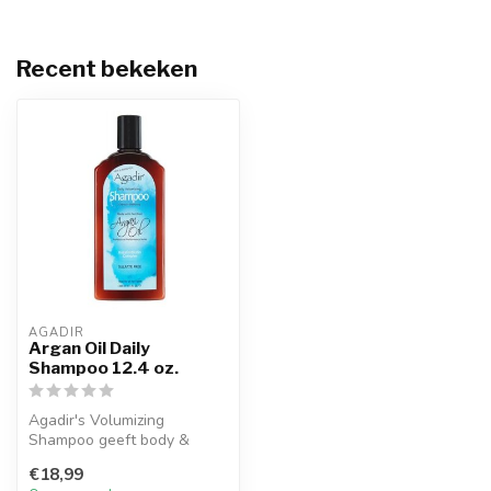
Recent bekeken
AGADIR
Argan Oil Daily
Shampoo 12.4 oz.
Agadir's Volumizing
Shampoo geeft body &
volume aan het haar door
€18,99
essentiële ing...