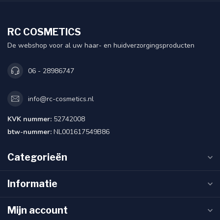
RC COSMETICS
De webshop voor al uw haar- en huidverzorgingsproducten
06 - 28986747
info@rc-cosmetics.nl
KVK nummer:
52742008
btw-nummer:
NL001617549B86
Categorieën
Informatie
Mijn account