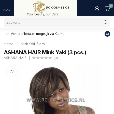
0
MENU
Achteraf betalen mogelijk via Klarna
Uitst
8.5
Home
/
Mink Yaki (3 pcs.)
ASHANA HAIR Mink Yaki (3 pcs.)
(0)
ASHANA HAIR