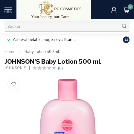
0
MENU
Achteraf betalen mogelijk via Klarna
Uitst
8.5
Home
/
Baby Lotion 500 ml.
JOHNSON'S Baby Lotion 500 ml.
(0)
JOHNSON'S