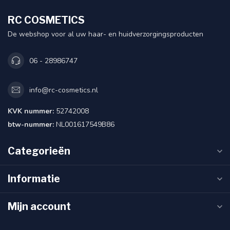
RC COSMETICS
De webshop voor al uw haar- en huidverzorgingsproducten
06 - 28986747
info@rc-cosmetics.nl
KVK nummer:
52742008
btw-nummer:
NL001617549B86
Categorieën
Informatie
Mijn account