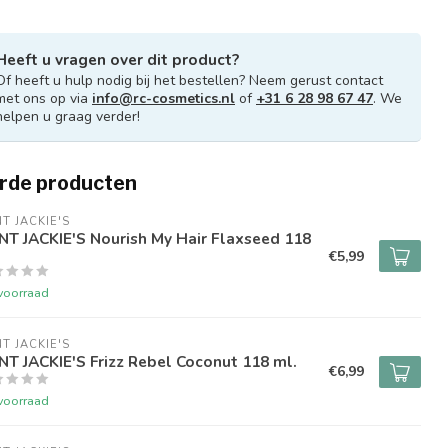
Heeft u vragen over dit product?
Of heeft u hulp nodig bij het bestellen? Neem gerust contact
met ons op via
info@rc-cosmetics.nl
of
+31 6 28 98 67 47
. We
helpen u graag verder!
rde producten
T JACKIE'S
T JACKIE'S Nourish My Hair Flaxseed 118
€5,99
voorraad
T JACKIE'S
T JACKIE'S Frizz Rebel Coconut 118 ml.
€6,99
voorraad