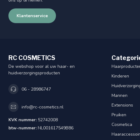
ons op te nemen.
Klantenservice
RC COSMETICS
Categori
De webshop voor al uw haar- en
Haarproducte
huidverzorgingsproducten
Kinderen
Huidverzorgin
06 - 28986747
Mannen
Extensions
info@rc-cosmetics.nl
Pruiken
KVK nummer:
52742008
Cosmetica
btw-nummer:
NL001617549B86
Haaraccessoi