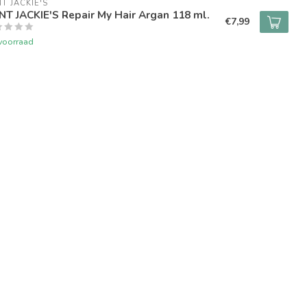
T JACKIE'S
T JACKIE'S Repair My Hair Argan 118 ml.
€7,99
voorraad