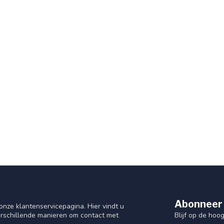
Abonneer 
nze klantenservicepagina. Hier vindt u
Blijf op de hoo
rschillende manieren om contact met