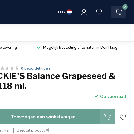
0
EUR
e levering
Mogelijk bestelling af te halen in Den Haag
0 beoordelingen
KIE'S Balance Grapeseed &
118 ml.
Op voorraad
Toevoegen aan winkelwagen
lijken
Deel dit product