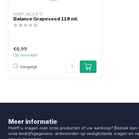
AUNT JACKIE'S
Balance Grapeseed 118 ml.
€6,99
Op voorraad
Vergelijk
Meer informatie
Heeft u vragen over onze producten of uw aankoop? Bezoek dan o
onze bedrijfsgegevens, antwoorden op veelgestelde vragen en ve