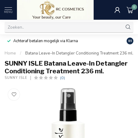
0
MENU
Achteraf betalen mogelijk via Klarna
Uitst
8.5
Home
/
Batana Leave-In Detangler Conditioning Treatment 236 ml.
SUNNY ISLE Batana Leave-In Detangler
Conditioning Treatment 236 ml.
(0)
SUNNY ISLE