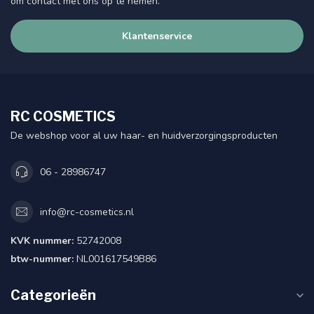
om contact met ons op te nemen.
Klantenservice
RC COSMETICS
De webshop voor al uw haar- en huidverzorgingsproducten
06 - 28986747
info@rc-cosmetics.nl
KVK nummer:
52742008
btw-nummer:
NL001617549B86
Categorieën