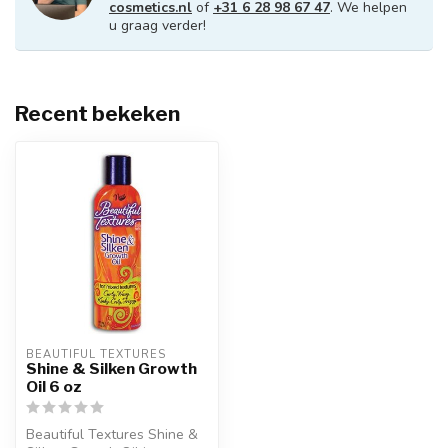
cosmetics.nl
of
+31 6 28 98 67 47
. We helpen
u graag verder!
Recent bekeken
BEAUTIFUL TEXTURES
Shine & Silken Growth
Oil 6 oz
Beautiful Textures Shine &