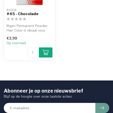
BIGEN
#45 - Chocolade
Bigen Permanent Powder
Hair Color is ideaal voor
diegene die een mooie
€3,99
langdurig...
Op voorraad
Abonneer je op onze nieuwsbrief
Blijf op de hoogte over onze laatste acties