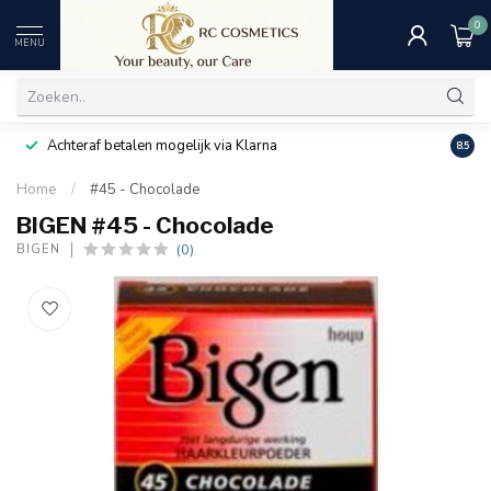
0
MENU
Achteraf betalen mogelijk via Klarna
Uitst
8.5
Home
/
#45 - Chocolade
BIGEN #45 - Chocolade
(0)
BIGEN