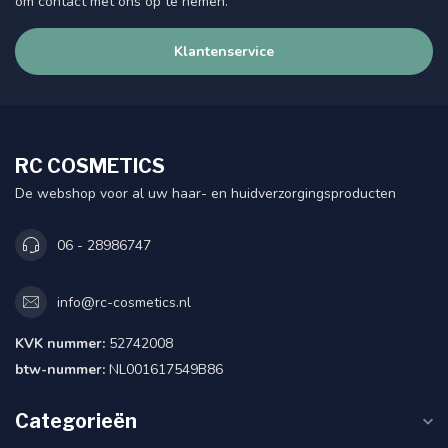
om contact met ons op te nemen.
Klantenservice
RC COSMETICS
De webshop voor al uw haar- en huidverzorgingsproducten
06 - 28986747
info@rc-cosmetics.nl
KVK nummer:
52742008
btw-nummer:
NL001617549B86
Categorieën